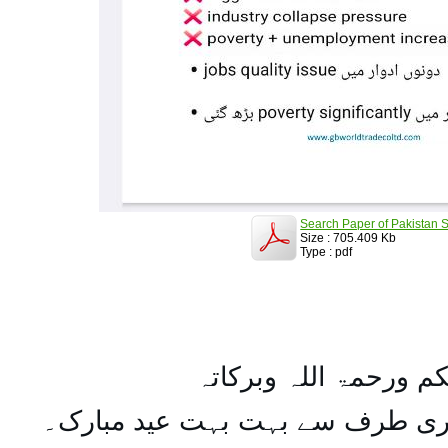
Search Paper of Pakistan S
Size : 705.409 Kb
Type : pdf
کم ورحمۃ اللہ وبرکاتہ
یری طرف سے بہت بہت عید مبارک۔