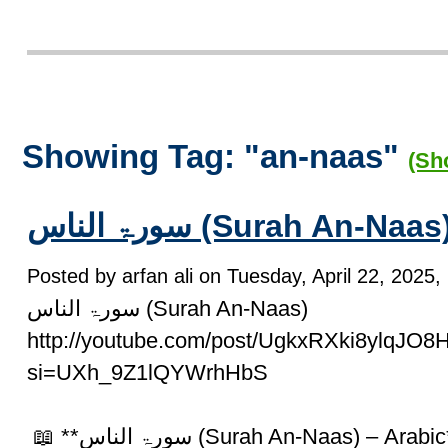
Showing Tag: "an-naas"
(Sh
سورۃ الناس (Surah An-Naas
Posted by arfan ali on Tuesday, April 22, 2025, 
سورۃ الناس (Surah An-Naas)
http://youtube.com/post/UgkxRXki8ylqJO
si=UXh_9Z1lQYWrhHbS
📖 **سورۃ الناس (Surah An-Naas) – Arabi