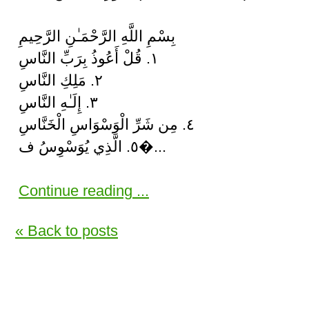
بِسْمِ اللَّهِ الرَّحْمَـٰنِ الرَّحِيمِ
١. قُلْ أَعُوذُ بِرَبِّ النَّاسِ
٢. مَلِكِ النَّاسِ
٣. إِلَـٰهِ النَّاسِ
٤. مِن شَرِّ الْوَسْوَاسِ الْخَنَّاسِ
٥. الَّذِي يُوَسْوِسُ ف�...
Continue reading ...
« Back to posts