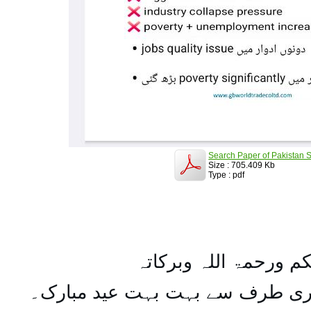
Search Paper of Pakistan S
Size : 705.409 Kb
Type : pdf
کم ورحمۃ اللہ وبرکاتہ
یری طرف سے بہت بہت عید مبارک۔