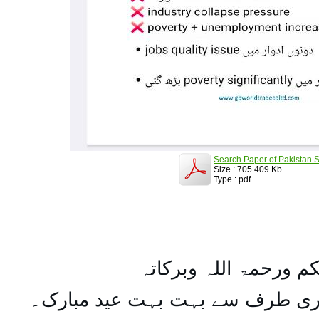
Search Paper of Pakistan S
Size : 705.409 Kb
Type : pdf
کم ورحمۃ اللہ وبرکاتہ
یری طرف سے بہت بہت عید مبارک۔