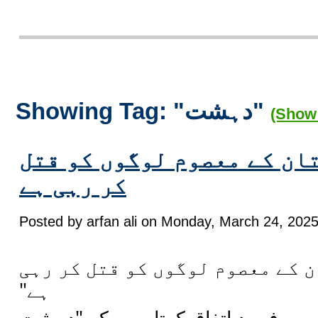
Showing Tag: "دہشت"
(Show 
ان کے معصوم لوگوں کو قتل
کر رہی ہے
Posted by arfan ali on Monday, March 24, 2025
"کے معصوم لوگوں کو قتل کر رہی
ہے"
 سو فیصد اتفاق کرتا ہوں کہ "دہشت