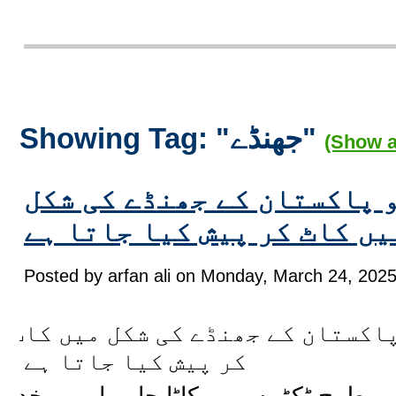
Showing Tag: "جھنڈے"
(Show a
و پاکستان کے جھنڈے کی شکل
یں کاٹ کر پیش کیا جاتا ہے
Posted by arfan ali on Monday, March 24, 2025
پاکستان کے جھنڈے کی شکل میں کاٹ
کر پیش کیا جاتا ہے،
ی طرح ٹکڑوں میں کاٹا جا رہا ہے۔ خدا