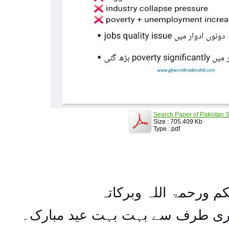
Search Paper of Pakistan S
Size : 705.409 Kb
Type : pdf
کم ورحمۃ اللہ وبرکاتہ
یری طرف سے بہت بہت عید مبارک۔