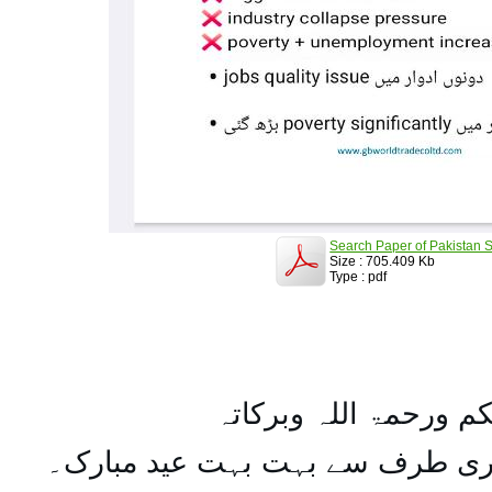
Search Paper of Pakistan S
Size : 705.409 Kb
Type : pdf
کم ورحمۃ اللہ وبرکاتہ
یری طرف سے بہت بہت عید مبارک۔