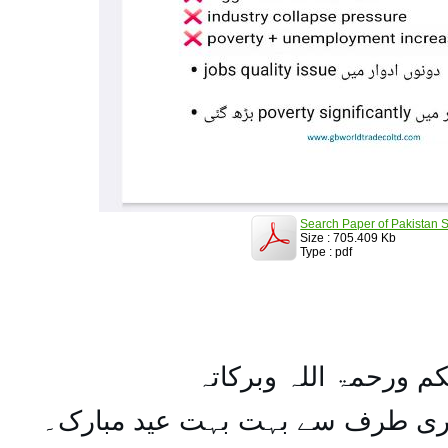
Search Paper of Pakistan S
Size : 705.409 Kb
Type : pdf
کم ورحمۃ اللہ وبرکاتہ
یری طرف سے بہت بہت عید مبارک۔