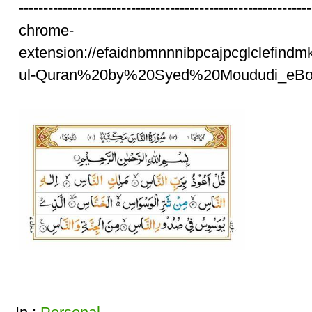
------------------------------------------------------------
chrome-
extension://efaidnbmnnnibpcajpcglclefindm
ul-Quran%20by%20Syed%20Moududi_eBoo