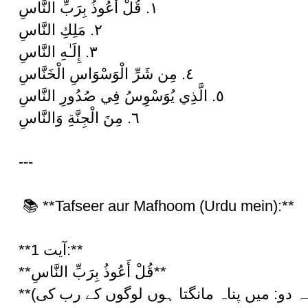
١. قُلْ أَعُوذُ بِرَبِّ النَّاسِ
٢. مَلِكِ النَّاسِ
٣. إِلَـٰهِ النَّاسِ
٤. مِن شَرِّ الْوَسْوَاسِ الْخَنَّاسِ
٥. الَّذِي يُوَسْوِسُ فِي صُدُورِ النَّاسِ
٦. مِنَ الْجِنَّةِ وَالنَّاسِ
---
📚 **Tafseer aur Mafhoom (Urdu mein):**
**آیت 1:**
**قُلْ أَعُوذُ بِرَبِّ النَّاسِ**