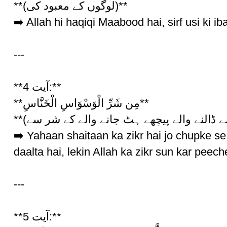
**(لوگوں کے معبود کی)**
➡️ Allah hi haqiqi Maabood hai, sirf usi ki ib
---
**آیت 4:**
**مِن شَرِّ الْوَسْوَاسِ الْخَنَّاسِ**
➡️ Yahaan shaitaan ka zikr hai jo chupke se
daalta hai, lekin Allah ka zikr sun kar peeche
---
**آیت 5:**