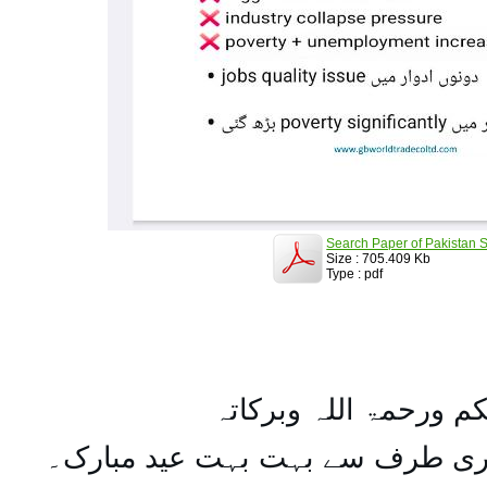
Search Paper of Pakistan S
Size : 705.409 Kb
Type : pdf
کم ورحمۃ اللہ وبرکاتہ
یری طرف سے بہت بہت عید مبارک۔