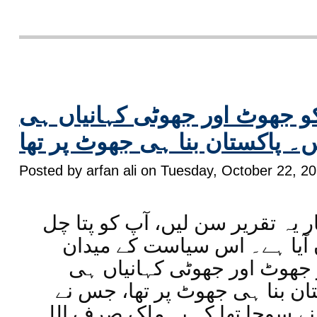
و جھوٹ اور جھوٹی کہانیاں ہی
۔ پاکستان بنا ہی جھوٹ پر تھا
Posted by arfan ali on Tuesday, October 22, 2
ر یہ تقریر سن لیں، آپ کو پتا چل
 آیا ہے۔ اس سیاست کے میدان
 جھوٹ اور جھوٹی کہانیاں ہی
ان بنا ہی جھوٹ پر تھا، جس نے
س نے سوچا تھا کہ یہ ملک صرف اللہ