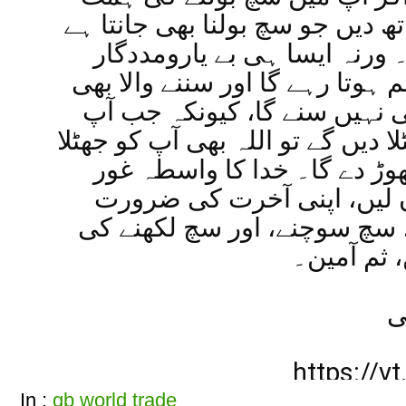
تھ دیں جو سچ بولنا بھی جانتا ہے
 ورنہ ایسا ہی بے یارومددگار
 ہوتا رہے گا اور سننے والا بھی
ی نہیں سنے گا، کیونکہ جب آپ
ا دیں گے تو اللہ بھی آپ کو جھٹلا
وڑ دے گا۔ خدا کا واسطہ غور
ن لیں، اپنی آخرت کی ضرورت
، سچ سوچنے، اور سچ لکھنے کی
 ثم آمین۔
ی
https://v
In :
gb world trade