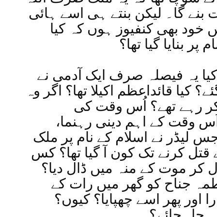
 بنے گا۔ لیکن بنتے ہی اسے ہائی
ں خود بھی کنفیوز ہوں کہ کیا
پر بنایا گیا تھا؟
کیا یہ فیصلہ صرف ایک آدمی نے
؟ کیا قائداعظم اکیلا تھا؟ اگر وہ
 کر رہے تھے؟ اُس وقت کی
اُس وقت کے اہم دینی رہنما
س لیڈر نے اسلام کے نام پر ملک
سے قتل کرنے تک کون آ گیا تھا؟ کس
ل کر موت کے منہ میں ڈال دیا؟
طمہ جناح کو گھر میں رات کے
 اور پھر اسے چھپایا؟ کیوں؟
نہ چل جائے؟