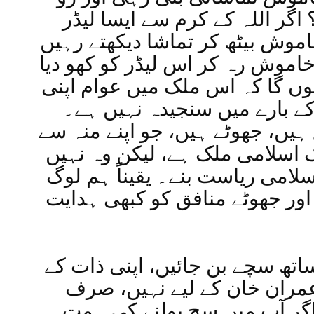
ر دیے؟ اگر اللہ کے کرم سے ایسا لیڈر
 خاموش بیٹھ کر تماشا دیکھتے رہیں
خاموش رہ کر اس لیڈر کو کھو دیا
جھوں گا کہ اس ملک میں عوام اپنی
کے بارے میں سنجیدہ نہیں ہے۔
 ہیں، جھوٹے ہیں، جو اپنے منہ سے
ک اسلامی ملک ہے، لیکن وہ نہیں
سلامی ریاست بنے۔ یقیناً ہم لوگ
اور جھوٹے منافق کو کبھی ہدایت
ساتھ سچے بن جائیں، اپنی ذات کے
 عمران خان کے لیے نہیں، صرف
 اگر آپ میں سچ بولنے کی ہمت