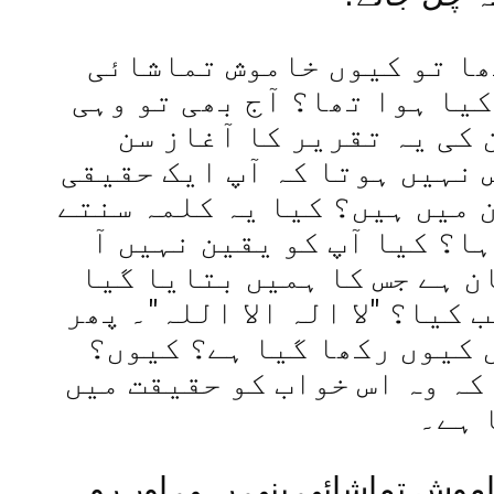
ھا تو کیوں خاموش تماشائی
کیا ہوا تھا؟ آج بھی تو وہی
 کی یہ تقریر کا آغاز سن
 نہیں ہوتا کہ آپ ایک حقیقی
 میں ہیں؟ کیا یہ کلمہ سنتے
ہا؟ کیا آپ کو یقین نہیں آ
ن ہے جس کا ہمیں بتایا گیا
کیا؟ "لا الہ الا اللہ"۔ پھر
 کیوں رکھا گیا ہے؟ کیوں؟
 کہ وہ اس خواب کو حقیقت میں
 ہے۔
اموش تماشائی بنی رہی اور رو